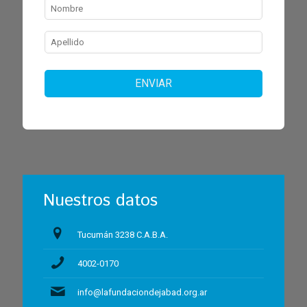
ENVIAR
Nuestros datos
Tucumán 3238 C.A.B.A.
4002-0170
info@lafundaciondejabad.org.ar