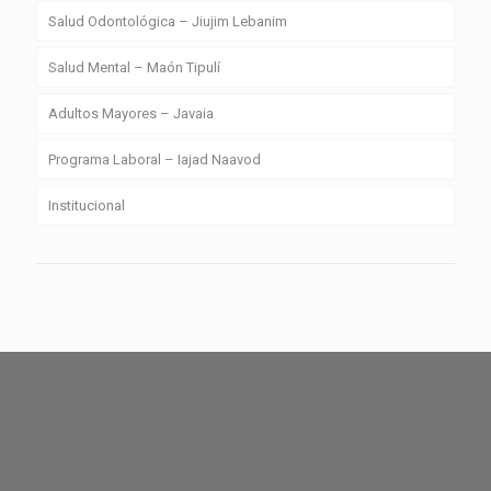
Salud Odontológica – Jiujim Lebanim
Salud Mental – Maón Tipulí
Adultos Mayores – Javaia
Programa Laboral – Iajad Naavod
Institucional
zdarma automaty
Chicken Road Casino