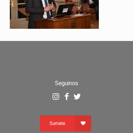
zdarma automaty
Chicken Road Casino
Seguinos
Sumate