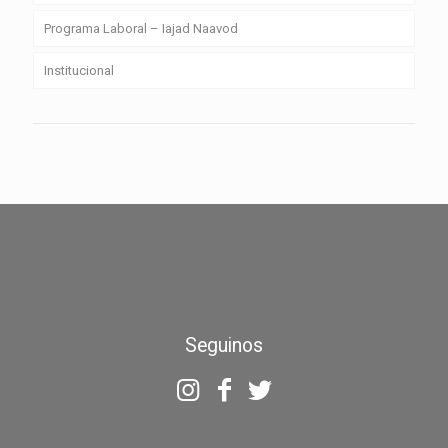
Programa Laboral – Iajad Naavod
Institucional
zdarma automaty
Chicken Road Casino
Seguinos