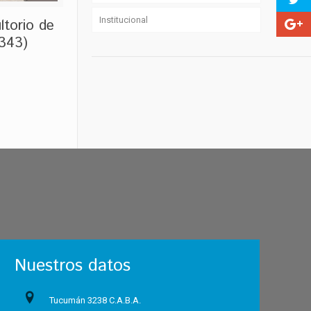
Institucional
ltorio de
 343)
Nuestros datos
Tucumán 3238 C.A.B.A.