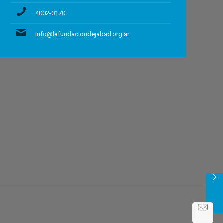
4002-0170
info@lafundaciondejabad.org.ar