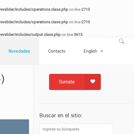
vslider/includes/operations.class.php
on line
2715
vslider/includes/operations.class.php
on line
2719
vslider/includes/output.class.php
on line
3615
Novedades
Contacto
English
)
Sumate
Buscar en el sitio: