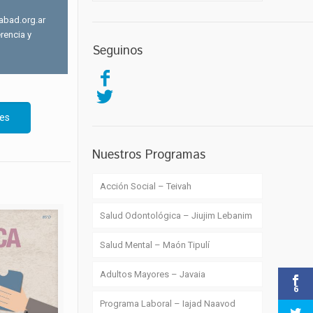
abad.org.ar
rencia y
Seguinos
es
Nuestros Programas
Acción Social – Teivah
Salud Odontológica – Jiujim Lebanim
Salud Mental – Maón Tipulí
Adultos Mayores – Javaia
6
Programa Laboral – Iajad Naavod