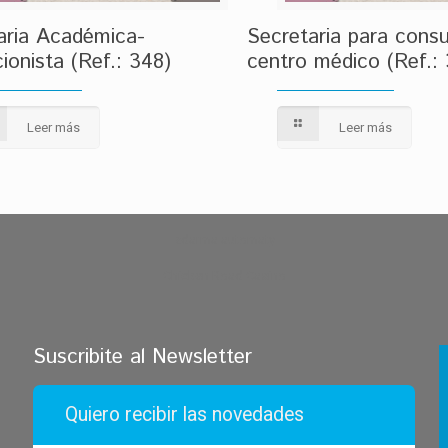
aria Académica-
Secretaria para consu
ionista (Ref.: 348)
centro médico (Ref.:
Leer más
Leer más
zdarma automaty
Chicken Road Casino
Suscribite al Newsletter
Quiero recibir las novedades