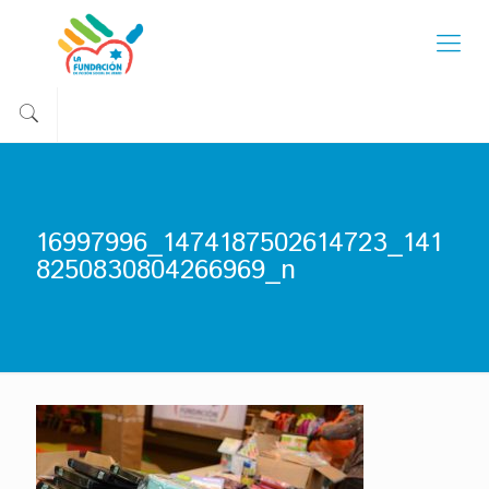
16997996_1474187502614723_141
8250830804266969_n