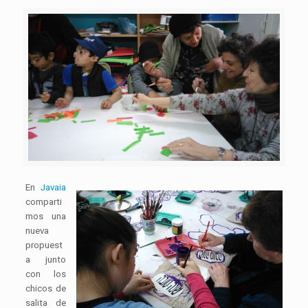
En
Javaia
comparti
mos una
nueva
propuest
a junto
con los
chicos de
salita de