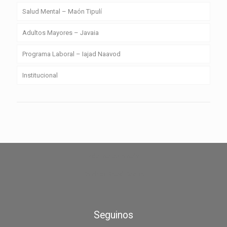
Salud Mental – Maón Tipulí
Adultos Mayores – Javaia
Programa Laboral – Iajad Naavod
Institucional
zdarma automaty
Chicken Road Casino
Seguinos