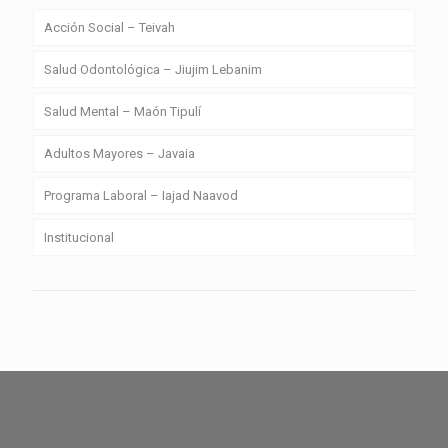
Acción Social – Teivah
Salud Odontológica – Jiujim Lebanim
Salud Mental – Maón Tipulí
Adultos Mayores – Javaia
Programa Laboral – Iajad Naavod
Institucional
zdarma automaty
Chicken Road Casino