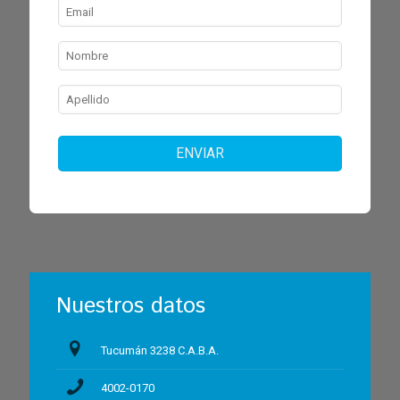
ENVIAR
Nuestros datos
Tucumán 3238 C.A.B.A.
4002-0170