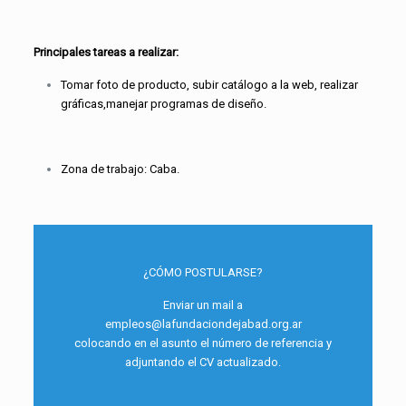
Principales tareas a realizar:
Tomar foto de producto, subir catálogo a la web, realizar
gráficas,manejar programas de diseño.
Zona de trabajo: Caba.
¿CÓMO POSTULARSE?
Enviar un mail a
empleos@lafundaciondejabad.org.ar
colocando en el asunto el número de referencia y
adjuntando el CV actualizado.