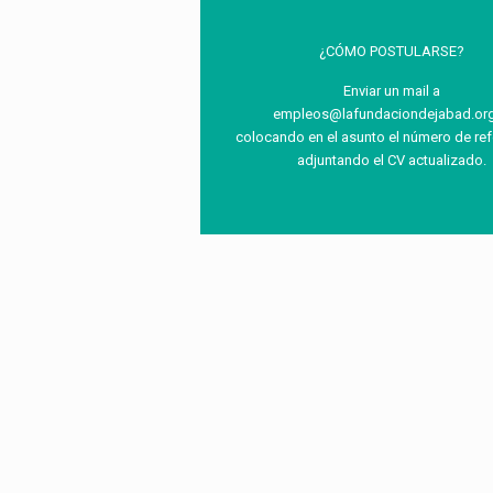
¿CÓMO POSTULARSE?
Enviar un mail a
empleos@lafundaciondejabad.org
colocando en el asunto el número de ref
adjuntando el CV actualizado.