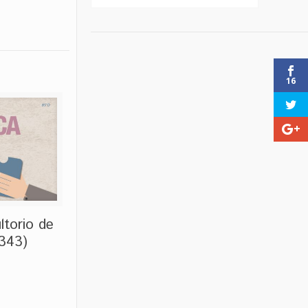
16
ltorio de
 343)