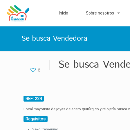
Inicio
Sobre nosotros
Se busca Vendedora
Se busca Vend
6
REF: 224
Local mayorista de joyas de acero quirúrgico y relojería busca 
Requisitos
Sexo: femenino.