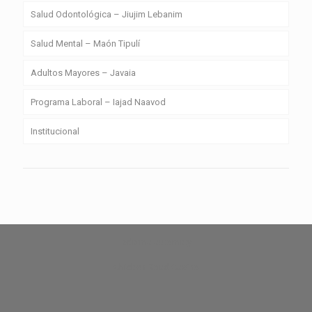
Salud Odontológica – Jiujim Lebanim
Salud Mental – Maón Tipulí
Adultos Mayores – Javaia
Programa Laboral – Iajad Naavod
Institucional
zdarma automaty
Chicken Road Casino