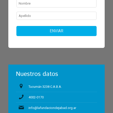
ENVIAR
Nuestros datos
Tucumán 3238 C.A.B.A.
4002-0170
info@lafundaciondejabad.org.ar