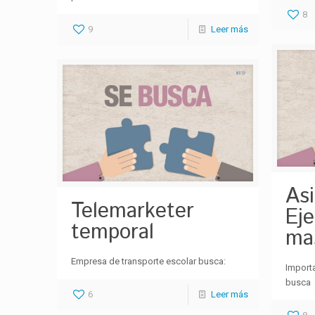
8
9
Leer más
As
Telemarketer
Eje
temporal
ma
Empresa de transporte escolar busca:
Importa
busca
6
Leer más