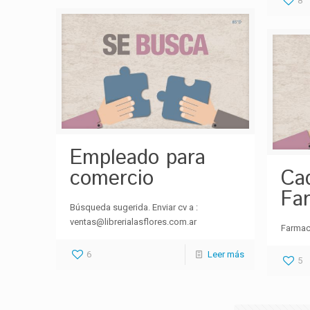
8
Empleado para
comercio
Ca
Fa
Búsqueda sugerida. Enviar cv a :
ventas@librerialasflores.com.ar
Farmac
6
Leer más
5