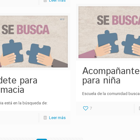
Leer más
Acompañante
dete para
para niña
rmacia
Escuela de la comunidad busc
ia está en la búsqueda de:
7
Leer más