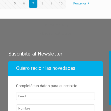
4
5
6
7
8
9
10
Posterior
zdarma automaty
Chicken Road Casino
Suscribite al Newsletter
Quiero recibir las novedades
Completá tus datos para suscribirte