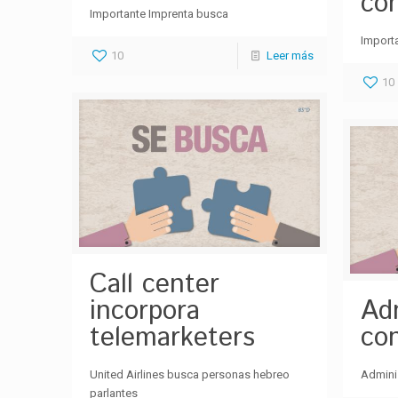
co
Importante Imprenta busca
Import
10
Leer más
10
Call center
incorpora
Adm
telemarketers
con
United Airlines busca personas hebreo
Admini
parlantes