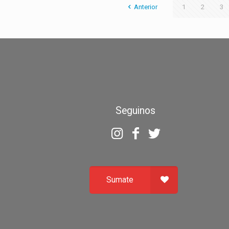
Anterior
1
2
3
Seguinos
Sumate