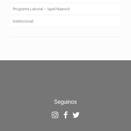
Programa Laboral – Iajad Naavod
Institucional
zdarma automaty
Chicken Road Casino
Seguinos