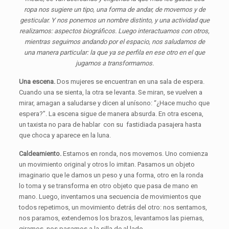
ropa nos sugiere un tipo, una forma de andar, de movernos y de
gesticular. Y nos ponemos un nombre distinto, y una actividad que
realizamos: aspectos biográficos. Luego interactuamos con otros,
mientras seguimos andando por el espacio, nos saludamos de
una manera particular: la que ya se perfila en ese otro en el que
jugamos a transformarnos.
Una escena.
Dos mujeres se encuentran en una sala de espera.
Cuando una se sienta, la otra se levanta. Se miran, se vuelven a
mirar, amagan a saludarse y dicen al unísono: “¿Hace mucho que
espera?”. La escena sigue de manera absurda. En otra escena,
un taxista no para de hablar con su fastidiada pasajera hasta
que choca y aparece en la luna.
Caldeamiento.
Estamos en ronda, nos movemos. Uno comienza
un movimiento original y otros lo imitan. Pasamos un objeto
imaginario que le damos un peso y una forma, otro en la ronda
lo toma y se transforma en otro objeto que pasa de mano en
mano. Luego, inventamos una secuencia de movimientos que
todos repetimos, un movimiento detrás del otro: nos sentamos,
nos paramos, extendemos los brazos, levantamos las piernas,
giramos, nos pasamos a la silla de al lado.