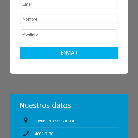
ENVIAR
Nuestros datos
Tucumán 3238 C.A.B.A.
4002-0170