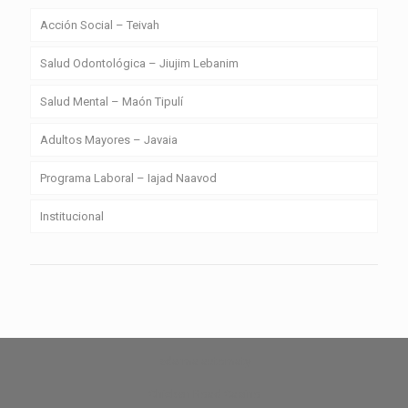
Acción Social – Teivah
Salud Odontológica – Jiujim Lebanim
Salud Mental – Maón Tipulí
Adultos Mayores – Javaia
Programa Laboral – Iajad Naavod
Institucional
zdarma automaty
Chicken Road Casino