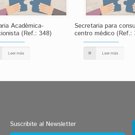
aria Académica-
Secretaria para consu
ionista (Ref.: 348)
centro médico (Ref.:
Leer más
Leer más
zdarma automaty
Chicken Road Casino
Suscribite al Newsletter