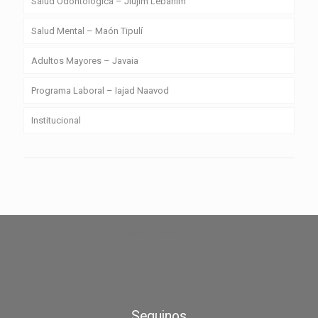
Salud Odontológica – Jiujim Lebanim
Salud Mental – Maón Tipulí
Adultos Mayores – Javaia
Programa Laboral – Iajad Naavod
Institucional
zdarma automaty
Chicken Road Casino
Seguinos