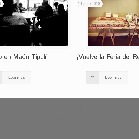
9
11 julio 2018
o en Maón Tipulí!
¡Vuelve la Feria del 
Leer más
Leer más
zdarma automaty
Chicken Road Casino