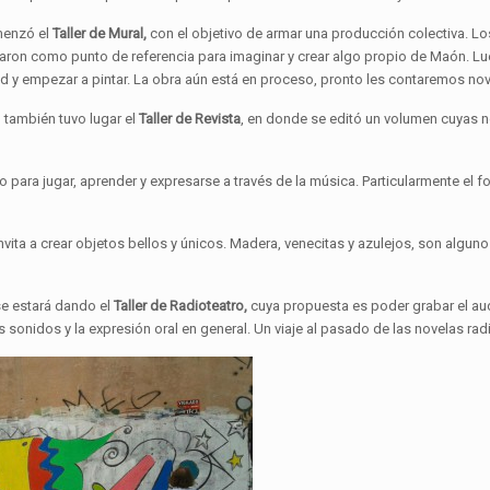
menzó el
Taller de Mural,
con el objetivo de armar una producción colectiva. Lo
naron como punto de referencia para imaginar y crear algo propio de Maón. L
a pared y empezar a pintar. La obra aún está en proceso, pronto les contaremos n
 también tuvo lugar el
Taller de Revista
, en donde se editó un volumen cuyas n
io para jugar, aprender y expresarse a través de la música. Particularmente el 
vita a crear objetos bellos y únicos. Madera, venecitas y azulejos, son alguno
se estará dando el
Taller de Radioteatro,
cuya propuesta es poder grabar el au
s sonidos y la expresión oral en general. Un viaje al pasado de las novelas rad