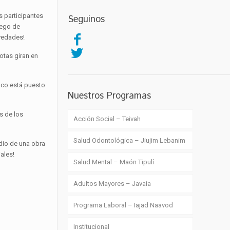
s participantes
Seguinos
uego de
ovedades!
otas giran en
foco está puesto
Nuestros Programas
s de los
Acción Social – Teivah
Salud Odontológica – Jiujim Lebanim
dio de una obra
iales!
Salud Mental – Maón Tipulí
Adultos Mayores – Javaia
Programa Laboral – Iajad Naavod
Institucional