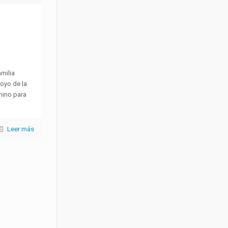
milia
poyo de la
mino para
Leer más