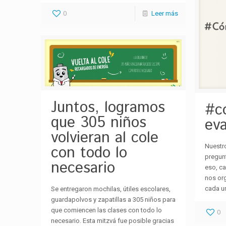
0
Leer más
Juntos, logramos
#c
que 305 niños
ev
volvieran al cole
Nuestr
con todo lo
pregun
necesario
eso, c
nos or
cada un
Se entregaron mochilas, útiles escolares,
guardapolvos y zapatillas a 305 niños para
que comiencen las clases con todo lo
0
necesario. Esta mitzvá fue posible gracias