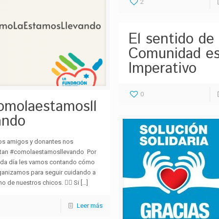
2
El sentido de
Comunidad es
Imperativo
0
omolaestamosll
ando
os amigos y donantes nos
tan #comolaestamosllevando Por
ada día les vamos contando cómo
ganizamos para seguir cuidando a
o de nuestros chicos. 🙋‍♀ Si
[…]
Leer más