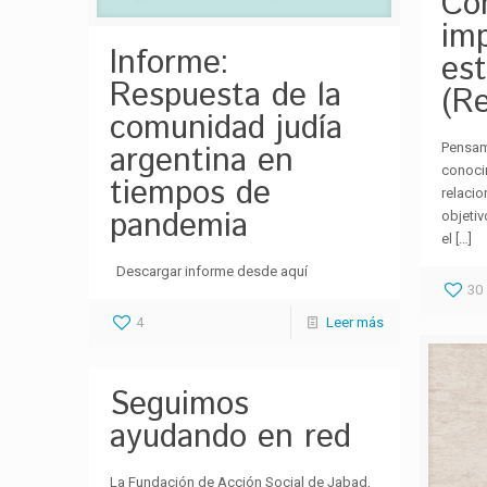
Co
im
Informe:
es
Respuesta de la
(Re
comunidad judía
argentina en
Pensam
conoci
tiempos de
relacio
pandemia
objeti
el
[…]
Descargar informe desde aquí
30
4
Leer más
Seguimos
ayudando en red
La Fundación de Acción Social de Jabad,