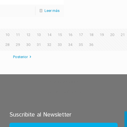
Leer más
10
11
12
13
14
15
16
17
18
19
20
21
28
29
30
31
32
33
34
35
36
Posterior
zdarma automaty
Chicken Road Casino
Suscribite al Newsletter