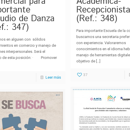
mercial para
Académica-
portante
Recepcionist
tudio de Danza
(Ref.: 348)
f.: 347)
Para importante Escuela de la 
buscamos una secretaria prefe
os en alguien con sólidos
con experiencia. Valoraremos
mientos en comercio y manejo de
conocimientos en el idioma heb
nes interpersonales. Será el
manejo de herramientas digitales
vo de esta posición: · Promover
objetivo de
[…]
37
Leer más