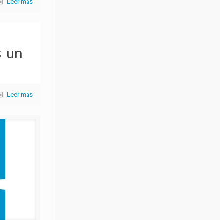
Leer más
 un
Leer más