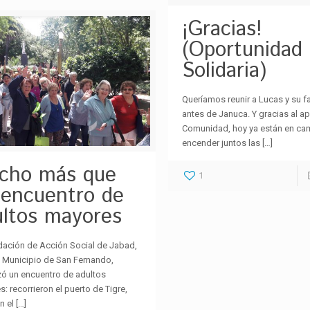
¡Gracias!
(Oportunidad
Solidaria)
Queríamos reunir a Lucas y su fa
antes de Januca. Y gracias al a
Comunidad, hoy ya están en ca
encender juntos las
[…]
cho más que
1
 encuentro de
ultos mayores
dación de Acción Social de Jabad,
l Municipio de San Fernando,
zó un encuentro de adultos
: recorrieron el puerto de Tigre,
n el
[…]