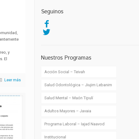
a
Seguinos
comunidad,
rentemente
reo, y
Nuestros Programas
. El
Acción Social – Teivah
Leer más
Salud Odontológica – Jiujim Lebanim
Salud Mental – Maón Tipulí
Adultos Mayores – Javaia
Programa Laboral – Iajad Naavod
Institucional