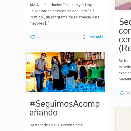
AMIA, la Fundación Tzedaká y el Hogar
LeDor Vador lanzaron en conjunto “Itjá-
Contigo”, un programa de asistencia para
Sec
mayores
[…]
con
ce
2
Leer más
(Re
Se busc
experi
excelen
pacient
36
#SeguimosAcomp
añando
Destacados de la Acción Social