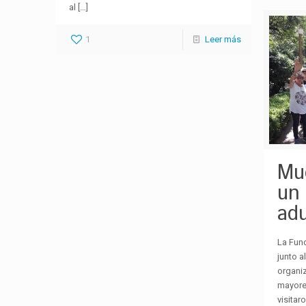
al
[…]
1
Leer más
Mu
un
ad
La Fun
junto a
organi
mayores
visitaro