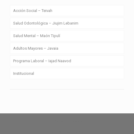
Acción Social – Teivah
Salud Odontológica – Jiujim Lebanim
Salud Mental – Maón Tipulí
Adultos Mayores – Javaia
Programa Laboral – Iajad Naavod
Institucional
zdarma automaty
Chicken Road Casino